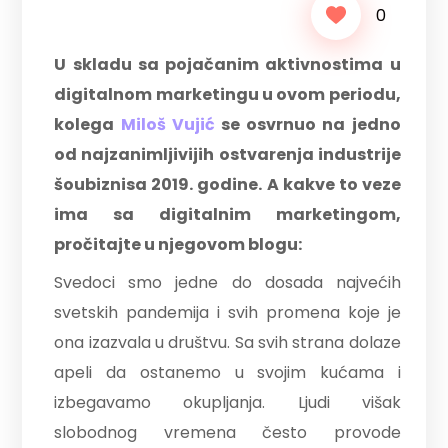
0
U skladu sa pojačanim aktivnostima u
digitalnom marketingu u ovom periodu,
kolega
Miloš Vujić
se osvrnuo na jedno
od najzanimljivijih ostvarenja industrije
šoubiznisa 2019. godine. A kakve to veze
ima sa digitalnim marketingom,
pročitajte u njegovom blogu:
Svedoci smo jedne do dosada najvećih
svetskih pandemija i svih promena koje je
ona izazvala u društvu. Sa svih strana dolaze
apeli da ostanemo u svojim kućama i
izbegavamo okupljanja. Ljudi višak
slobodnog vremena često provode