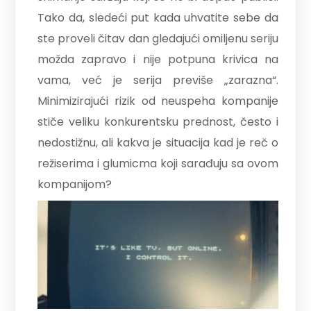
Tako da, sledeći put kada uhvatite sebe da
ste proveli čitav dan gledajući omiljenu seriju
možda zapravo i nije potpuna krivica na
vama, već je serija previše „zarazna“.
Minimizirajući rizik od neuspeha kompanije
stiče veliku konkurentsku prednost, često i
nedostižnu, ali kakva je situacija kad je reč o
režiserima i glumicma koji sarađuju sa ovom
kompanijom?