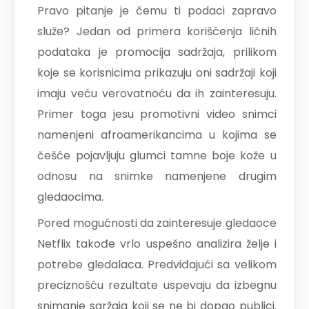
Pravo pitanje je čemu ti podaci zapravo
služe? Jedan od primera korišćenja ličnih
podataka je promocija sadržaja, prilikom
koje se korisnicima prikazuju oni sadržaji koji
imaju veću verovatnoću da ih zainteresuju.
Primer toga jesu promotivni video snimci
namenjeni afroamerikancima u kojima se
češće pojavljuju glumci tamne boje kože u
odnosu na snimke namenjene drugim
gledaocima.
Pored mogućnosti da zainteresuje gledaoce
Netflix takođe vrlo uspešno analizira želje i
potrebe gledalaca. Predviđajući sa velikom
preciznošću rezultate uspevaju da izbegnu
snimanje saržaja koji se ne bi dopao publici.