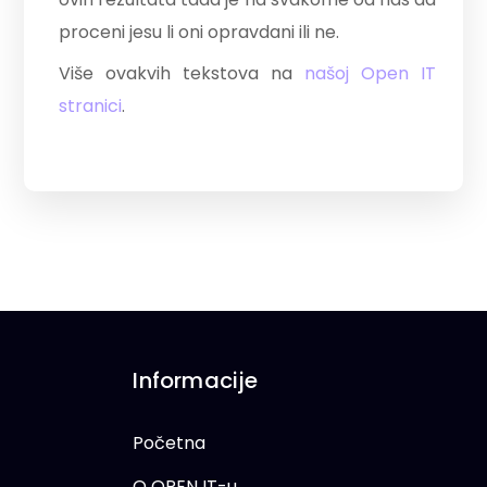
proceni jesu li oni opravdani ili ne.
Više ovakvih tekstova na
našoj Open IT
stranici
.
Informacije
Početna
O OPEN IT-u