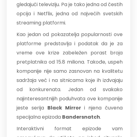
gledajući televiziju. Pa je tako jedna od čestih
opcija i Netflix, jedna od najvećih svetskih
streaming platformi.
Kao jedan od pokazatelja popularnosti ove
platforme predstavlja i podatak da je za
vreme ove krize zabeležen porast broja
pretplatnika od 15.8 miliona. Takođe, uspeh
kompanije nije samo zasnovan na kvalitetu
sadržaja već i na sitnicama koje ih izdvajaju
od konkurenata. Jedan od svakako
najinteresantnijih poduhvata ove kompanije
jeste serija
Black Mirror
i njena čuvena
specijalna epizoda
Bandersnatch
.
Interaktivni format epizode vam