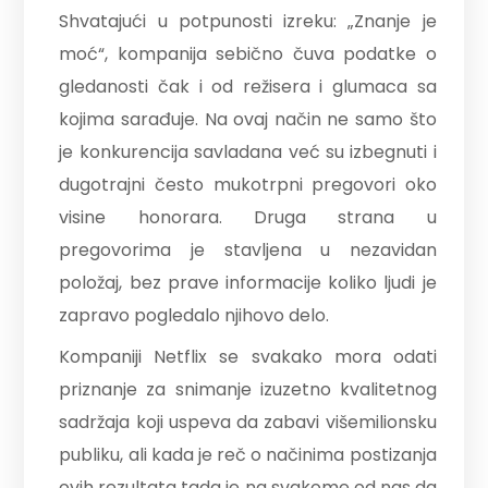
Shvatajući u potpunosti izreku: „Znanje je
moć“, kompanija sebično čuva podatke o
gledanosti čak i od režisera i glumaca sa
kojima sarađuje. Na ovaj način ne samo što
je konkurencija savladana već su izbegnuti i
dugotrajni često mukotrpni pregovori oko
visine honorara. Druga strana u
pregovorima je stavljena u nezavidan
položaj, bez prave informacije koliko ljudi je
zapravo pogledalo njihovo delo.
Kompaniji Netflix se svakako mora odati
priznanje za snimanje izuzetno kvalitetnog
sadržaja koji uspeva da zabavi višemilionsku
publiku, ali kada je reč o načinima postizanja
ovih rezultata tada je na svakome od nas da