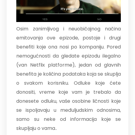
Osim zanimljivog i neuobičajnog načina
emitovanja ove epizode, postoje i drugi
benefiti koje ona nosi po kompaniju. Pored
nemogućnosti da gledate epizodu ilegalno
(van Netflix platforme), jedan od glavnih
benefita je količina podataka koja se skuplja
o svakom korisniku. Odluke koje ćete
donositi, vreme koje vam je trebalo da
donesete odluku, vaše osobine ličnosti koje
se ispoljavaju u međuljudskim odnosima,
samo su neke od informacija koje se
skupljaju o vama..