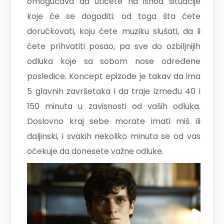
omogućava da utičete na ishod situacije
koje će se dogoditi: od toga šta ćete
doručkovati, koju ćete muziku slušati, da li
ćete prihvatiti posao, pa sve do ozbiljnijih
odluka koje sa sobom nose određene
posledice. Koncept epizode je takav da ima
5 glavnih završetaka i da traje između 40 i
150 minuta u zavisnosti od vaših odluka.
Doslovno kraj sebe morate imati miš ili
daljinski, i svakih nekoliko minuta se od vas
očekuje da donesete važne odluke.