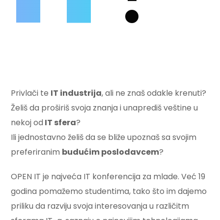
Privlači te
IT industrija
, ali ne znaš odakle krenuti?
Želiš da proširiš svoja znanja i unaprediš veštine u
nekoj od
IT sfera
?
Ili jednostavno želiš da se bliže upoznaš sa svojim
preferiranim
budućim poslodavcem
?
OPEN IT je najveća IT konferencija za mlade. Već 19
godina pomažemo studentima, tako što im dajemo
priliku da razviju svoja interesovanja u različitm