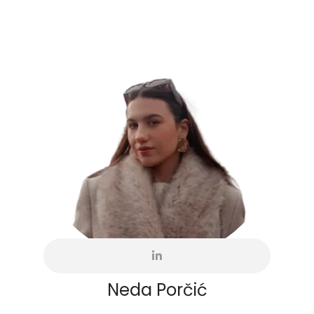
Neda Porčić
[Corporate Relations Manager]