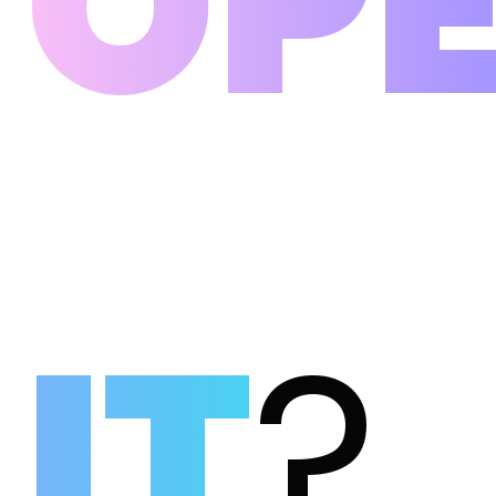
O
P
I
T
?