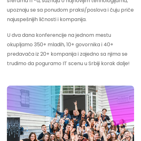
sferama IT-a, saznaju o najnovijim tehnologijama,
upoznaju se sa ponudom praksi/poslova i čuju priče
najuspešnijih ličnosti i kompanija.
U dva dana konferencije na jednom mestu
okupljamo 350+ mladih, 10+ govornika i 40+
predavača iz 20+ kompanija i zajedno sa njima se
trudimo da poguramo IT scenu u Srbiji korak dalje!